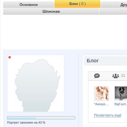
Блог
( 0 )
Основное
Др
Шпионаж
Блог
11
*Акварель*
Big
Посмотреть ещё
Портрет заполнен на 43 %