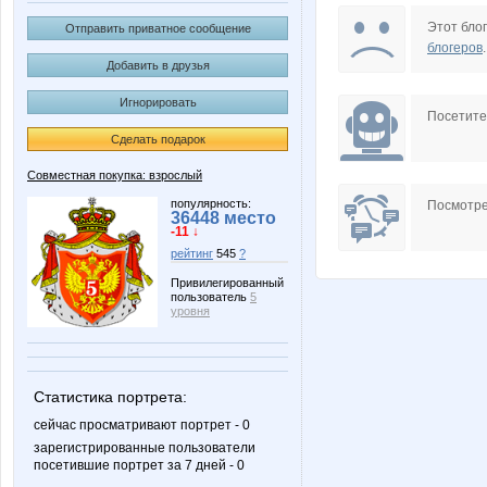
Tanyashaa
azaliya
Этот блог
Отправить приватное сообщение
блогеров
.
Добавить в друзья
Игнорировать
УУддааччаа
Ве*$т*!
Посетит
Сделать подарок
Совместная покупка: взрослый
популярность:
Посмотре
36448 место
-11 ↓
рейтинг
545
?
Привилегированный
пользователь
5
уровня
Статистика портрета:
сейчас просматривают портрет - 0
зарегистрированные пользователи
посетившие портрет за 7 дней - 0